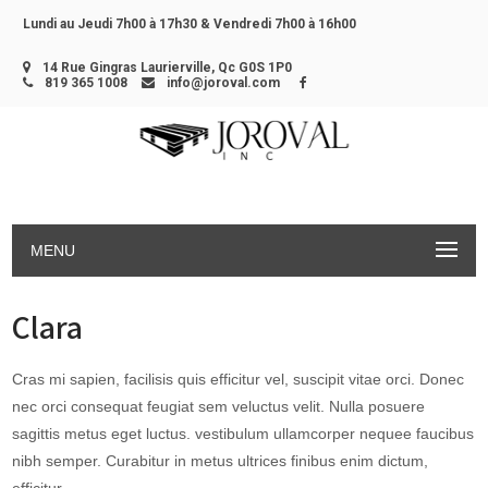
Lundi au Jeudi 7h00 à 17h30 &
Vendredi 7h00 à 16h00
14 Rue Gingras Laurierville, Qc G0S 1P0
819 365 1008
info@joroval.com
MENU
Clara
Cras mi sapien, facilisis quis efficitur vel, suscipit vitae orci. Donec
nec orci consequat feugiat sem veluctus velit. Nulla posuere
sagittis metus eget luctus. vestibulum ullamcorper nequee faucibus
nibh semper. Curabitur in metus ultrices finibus enim dictum,