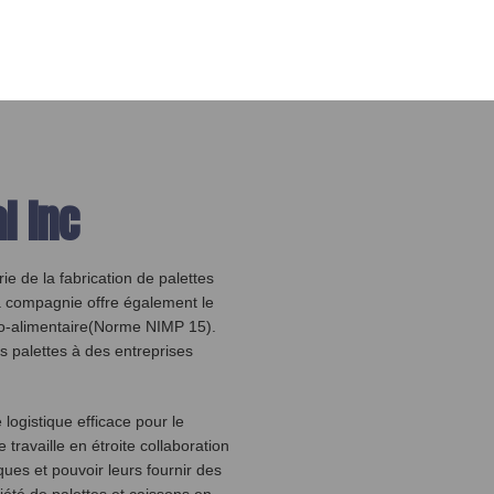
l Inc
e de la fabrication de palettes
La compagnie offre également le
gro-alimentaire(Norme NIMP 15).
 palettes à des entreprises
logistique efficace pour le
travaille en étroite collaboration
ues et pouvoir leurs fournir des