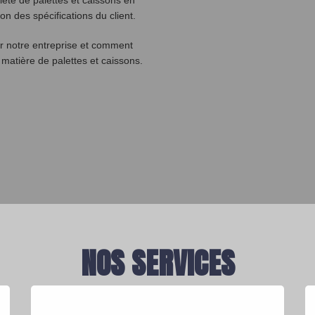
été de palettes et caissons en
on des spécifications du client.
r notre entreprise et comment
matière de palettes et caissons.
NOS SERVICES