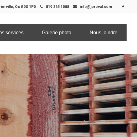
ierville, Qc G0S 1P0
819 365 1008
info@joroval.com
os services
Galerie photo
Nous joindre