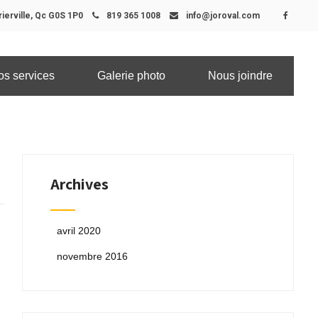
ierville, Qc G0S 1P0
819 365 1008
info@joroval.com
os services
Galerie photo
Nous joindre
Archives
avril 2020
novembre 2016