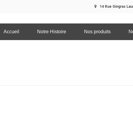
14 Rue Gingras Laur
Accueil
Notre Histoire
Nos produits
N