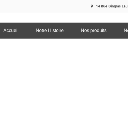
14 Rue Gingras Laur
Accueil
Notre Histoire
Nos produits
N