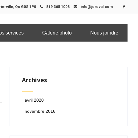
ierville, Qc G0S 1P0
819 365 1008
info@joroval.com
os services
Galerie photo
Nous joindre
Archives
avril 2020
novembre 2016